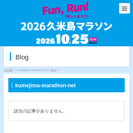
Blog
HOME
»
kumejima-marathon-net
Blog
»
kumejima-marathon-net
該当の記事がありません。